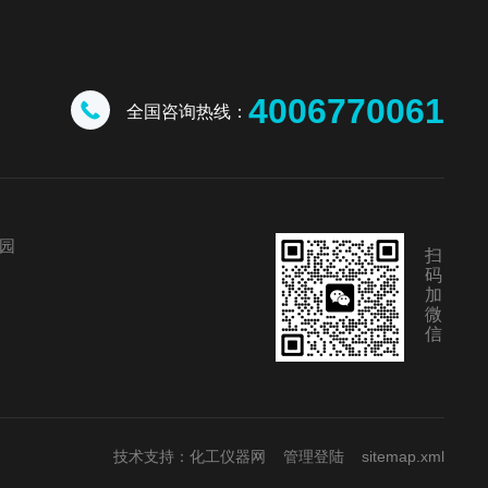
4006770061
全国咨询热线：
园
扫
码
加
微
信
技术支持：
化工仪器网
管理登陆
sitemap.xml