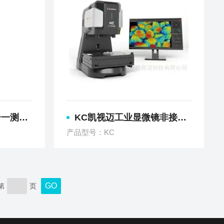
接触轮廓仪
KC凯视迈工业显微镜非接触式轮廓粗糙度测量仪
产品型号：KC
第
页