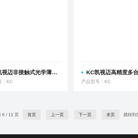
迈非接触式光学薄膜测量仪共聚焦显微镜
KC凯视迈高精度多合一测量显微镜非
号：KC
产品型号：KC
6 / 11 页
首页
上一页
下一页
末页
跳转到