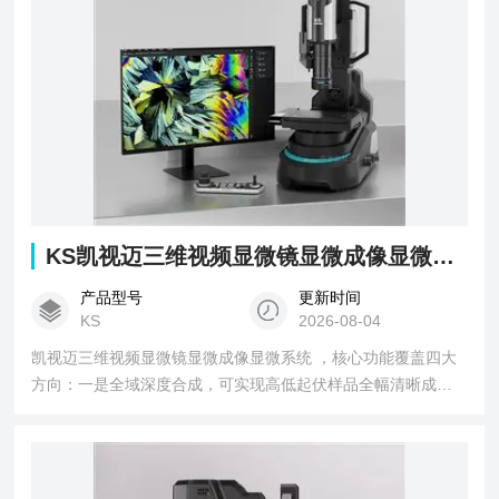
KS凯视迈三维视频显微镜显微成像显微系统
产品型号
更新时间
KS
2026-08-04
凯视迈三维视频显微镜显微成像显微系统 ，核心功能覆盖四大
方向：一是全域深度合成，可实现高低起伏样品全幅清晰成
像，突破传统显微镜景深局限；二是无阴影超高清图像拼接，
大尺寸样品也能兼顾整体轮廓与微观细节；三是多模式照明，
支持明场、暗场、偏光等一键切换，适配不同材质样品；四是
微米级2D/3D精密测量，可输出长度、高度、体积、粗糙度等多