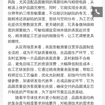
风险，尤其适配晶圆脆弱的薄膜结构与精密电路，从
根源上保护晶圆完整性。同时，它能实现全表面、高
分辨率的三维形貌重建，不仅能识别缺陷的有无，更
能精准还原缺陷的深度、形状与空间分布，为工艺优
化提供完整数据支撑。更关键的是，它具备微纳级精
度的测量能力，可敏锐捕捉亚纳米级的表面起伏变
化，精准捕捉工艺波动的细微信号，让工艺调整更具
前瞻性。
从应用场景来看，表面形貌测量仪贯穿晶圆制造
全流程，成为不可缺质量枢纽。在晶圆生产环节，它
实时监测每一片晶圆的表面质量，及时剔除不合格
品，避免后续工艺的资源浪费，大幅降低制造成本；
在工艺研发阶段，它通过精准测量表面形貌，帮助工
程师定位工艺偏差，优化光刻精度、刻蚀均匀性等关
键参数，加速研发迭代效率；在成品验证环节，它为
晶圆质量提供客观量化依据，确保交付的晶圆满足芯
片制造的严苛标准，为下游环节奠定品质基础。
随着半导体技术向更小制程迈进，晶圆表面结构
的复杂度与精度要求持续攀升，对检测技术的需求愈