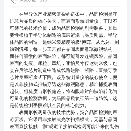
浏览次数：128
在半导体产业精密复杂的链条中，晶圆检测是守
护芯片品质的核心关卡，而表面形貌测量仪，正以不
可替代的技术价值，成为晶圆检测的刚需装备，其重
要性根植于半导体制造的底层逻辑与品质刚需。半导
体晶圆的制造，是纳米级精度的极*博弈。从光刻、刻
蚀到沉积，每一步工艺都在晶圆表面雕琢微观结构，
而任何细微的表面缺陷，都可能引发连锁风险。晶圆
表面的划痕、颗粒、凹坑，哪怕尺寸仅达纳米级，也
会在后续芯片制造中造成线路短路、断路，直接导致
芯片良率断崖式下跌。该形貌测量仪的核心使命，便
是以非接触式扫描穿透这些微观隐患，精准捕捉表面
起伏、粗糙度与形貌偏差，将肉眼难辨的缺陷转化为
可量化的检测数据，为晶圆品质筑牢第一道防线，这
是传统检测手段难以企及的核心能力。
表面形貌测量仪
的技术优势，契合晶圆检测的严
苛要求。它采用非接触式光学扫描模式，无需与晶圆
表面直接接触，彻*规避了接触式检测可能带来的划伤