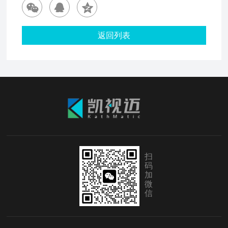
返回列表
扫
码
加
微
信