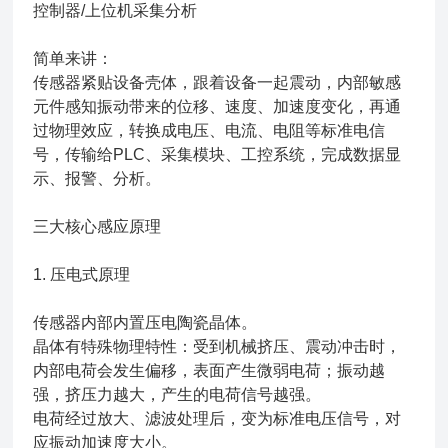
控制器/上位机采集分析
简单来讲：
传感器紧贴设备壳体，跟着设备一起震动，内部敏感
元件感知振动带来的位移、速度、加速度变化，再通
过物理效应，转换成电压、电流、电阻等标准电信
号，传输给PLC、采集模块、工控系统，完成数据显
示、报警、分析。
三大核心感应原理
1. 压电式原理
传感器内部内置压电陶瓷晶体。
晶体有特殊物理特性：受到机械挤压、震动冲击时，
内部电荷会发生偏移，表面产生微弱电荷；振动越
强，挤压力越大，产生的电荷信号越强。
电荷经过放大、滤波处理后，变为标准电压信号，对
应振动加速度大小。