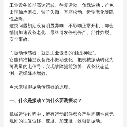
工业设备长期高速运转、往复运动、负载波动，难免
出现轴承磨损、转子失衡、基座松动、齿轮老化等隐
性故障。
这类问题初期没有明显异响、不影响正常开机，却会
悄悄加速设备老化，最终引发停机停产、部件炸裂、
安全事故。
而振动传感器，就是工业设备的“触觉神经"。
它能精准捕捉设备微小振动变化，把机械振动转化为
可测量的电信号，实现故障提前预警、设备状态监
测、运维降本增效。
今天来聊聊振动传感器的原理。
一、什么是振动？为什么要测振动？
机械运转过程中，所有运动部件都会产生周期性或无
规则的往复位移、速度、加速度，这就是振动。