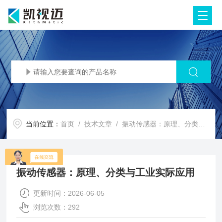
当前位置：
首页
/
技术文章
/ 振动传感器：原理、分类与工业实际应用
振动传感器：原理、分类与工业实际应用
更新时间：2026-06-05
浏览次数：292