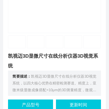
凯视迈3D显微尺寸在线分析仪器3D视觉系
统
简要描述：
凯视迈3D显微尺寸在线分析仪器3D视觉
系统，以四大核心优势在精密检测赛道。精度上，亚
微米级显微成像搭配<10μm的3D测量精度，微观缺
陷与三维尺寸尽在掌握；智能方面，AI深度学习模块
可少量样本快速训练，精准识别复杂缺陷，还能自主
产品型号
更新时间