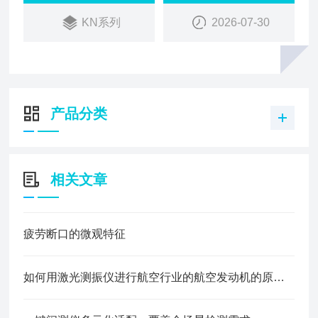
迭代优化；集成上，整合多模块能力，替代传统多设
KN系列
2026-07-30
备组合，适配工业产线在线全检；场景上，覆盖半导
体、3C电子、汽车、新能源等六大领域，满足从科
研到生产的多元需求。
产品分类
相关文章
疲劳断口的微观特征
如何用激光测振仪进行航空行业的航空发动机的原材料的固有频率测量