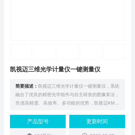
凯视迈三维光学计量仪一键测量仪
简要描述：
凯视迈三维光学计量仪一键测量仪，系统
融合了优良的精密光学组件与自主研发的图像算法，
凭借高精度、高效率、多功能的优势，凯视迈KM系
列广泛应用于电子、半导体、汽车、医疗、钟表、精
密机械制造、精密五金、塑料与橡胶等八大核心行
产品型号
更新时间
业，同时可拓展至航空航天、仪器仪表、光伏、锂电