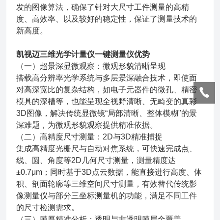
发的图像算法，确保了针对大尺寸工件测量的高精
度、高效率、以及较好的稳定性，保证了测量技术的
新高度。
凯视迈三维光学计量仪一键测量仪
优势
（一）超景深显微观察：微观形貌清晰呈现
搭载高分辨率光学系统与多层景深融合技术，即使面
对高深宽比的复杂结构，如电子元器件的微孔、精密
模具的深槽等，也能呈现全视野清晰、无畸变的真彩
3D图像，解决传统显微镜“局部清晰、整体模糊"的景
深难题，为微观形貌观察提供精准依据。
（二）高精度尺寸测量：2D与3D精准捕捉
集成高精度光栅尺与自动对焦系统，可快速完成点、
线、圆、角度等2D几何尺寸测量，测量精度达
±0.7μm；同时基于3D点云数据，能直接进行高度、体
积、剖面轮廓等三维空间尺寸测量，有效替代传统影
像测量仪与部分三坐标测量机的功能，满足不同工件
的尺寸检测需求。
（三）膜厚精准分析：透明与非透明膜层全覆盖