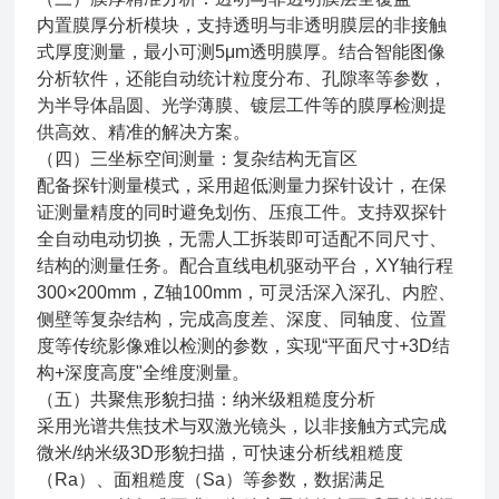
内置膜厚分析模块，支持透明与非透明膜层的非接触
式厚度测量，最小可测5μm透明膜厚。结合智能图像
分析软件，还能自动统计粒度分布、孔隙率等参数，
为半导体晶圆、光学薄膜、镀层工件等的膜厚检测提
供高效、精准的解决方案。
（四）三坐标空间测量：复杂结构无盲区
配备探针测量模式，采用超低测量力探针设计，在保
证测量精度的同时避免划伤、压痕工件。支持双探针
全自动电动切换，无需人工拆装即可适配不同尺寸、
结构的测量任务。配合直线电机驱动平台，XY轴行程
300×200mm，Z轴100mm，可灵活深入深孔、内腔、
侧壁等复杂结构，完成高度差、深度、同轴度、位置
度等传统影像难以检测的参数，实现“平面尺寸+3D结
构+深度高度"全维度测量。
（五）共聚焦形貌扫描：纳米级粗糙度分析
采用光谱共焦技术与双激光镜头，以非接触方式完成
微米/纳米级3D形貌扫描，可快速分析线粗糙度
（Ra）、面粗糙度（Sa）等参数，数据满足