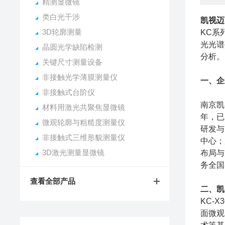
精测显微镜
类白光干涉
凯视迈
3D轮廓测量
KC系
光光谱
晶圆光学缺陷检测
分析。
关键尺寸测量设备
非接触光学薄膜测量仪
一、企
非接触式台阶仪
南京凯
材料用激光共聚焦显微镜
年，已
微观轮廓与粗糙度测量仪
研发与
非接触式三维形貌测量仪
中心；
3D激光测量显微镜
布局与
务全国
查看全部产品
二、凯
KC-
面微观