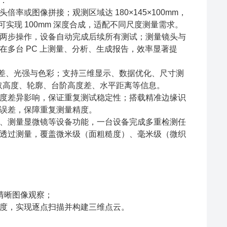
：
或图像拼接；观测区域达 180×145×100mm，
野下可实现 100mm 深度合成，适配不同尺度测量需求。
两步操作，设备自动完成后续所有测试；测量镜头与
多台 PC 上测量、分析、生成报告，效率显著提
品高差、光强与色彩；支持三维显示、数据优化、尺寸测
获取高度、轮廓、台阶高度差、水平距离等信息。
度差异影响，保证重复测试稳定性；搭载精准边缘识
误差，保障重复测量精度。
、测量显微镜等设备功能，一台设备完成多重检测任
透过测量，覆盖微米级（面粗糙度）、毫米级（微织
高清晰图像观察；
度，实现逐点扫描并构建三维点云。