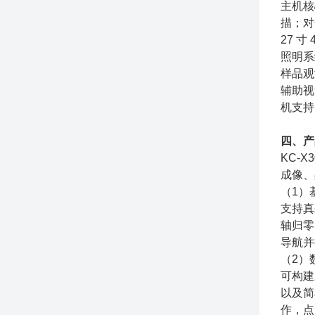
主机核心
描；对焦
27 寸
照明系
样品观
辅助视
机支持
四、产
KC-
成像、
（1）
支持真
轴归零
导航并
（2）
可构建
以及简
作，点