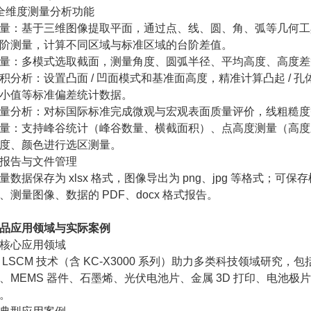
全维度测量分析功能
量：基于三维图像提取平面，通过点、线、圆、角、弧等几何工
阶测量，计算不同区域与标准区域的台阶差值。
量：多模式选取截面，测量角度、圆弧半径、平均高度、高度差
积分析：设置凸面 / 凹面模式和基准面高度，精准计算凸起 /
小值等标准偏差统计数据。
量分析：对标国际标准完成微观与宏观表面质量评价，线粗糙度
量：支持峰谷统计（峰谷数量、横截面积）、点高度测量（高度差
度、颜色进行选区测量。
报告与文件管理
量数据保存为 xlsx 格式，图像导出为 png、jpg 等格式
、测量图像、数据的 PDF、docx 格式报告。
品应用领域与实际案例
核心应用领域
 LSCM 技术（含 KC-X3000 系列）助力多类科技领域研
、MEMS 器件、石墨烯、光伏电池片、金属 3D 打印、电池
。