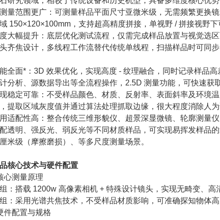
石研究领域，相较于传统设备和历史机型，具备多维度核心优势
测量范围更广：可测量样品平面尺寸亚微米级，无需频繁更换镜头倍率
域 150×120×100mm，支持超高精度拼接，单视野 / 拼接视
度大幅提升：底层优化测试流程，仅需完成样品放置与视觉选区
头齐焦设计，多线程工作流替代传统单线程，扫描样品时可同步在
能全面*：3D 效果优化，实现高度 - 纹理融合，同时记录样
计分析、源数据导出等全流程操作，2.5D 测量功能，可快速
现稳定可靠：不受样品颜色、材质、反射率、表面斜率及环境温
，提取区域灰度值并通过算法处理抓取边缘，很大程度消除人为
用适配性高：整合传统三维形貌仪、超景深显微镜、轮廓测量仪
配透明、强反光、弱反光等不同材质样品，可实现易挥发样品的
厘米级（摩擦磨损）、等多尺度测量场景。
品核心技术与硬件配置
核心测量原理
组：搭载 1200w 高像素相机 + 特殊设计镜头，实现无畸变、
组：采用光谱共焦技术，不受样品材质影响，可准确探知物体高
硬件配置与规格