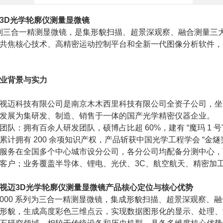
3D光学轮廓仪测量显微镜
列三合一精测显微镜，是集形貌扫描、超景深观察、融合测量三大
共焦核心技术、高精密运动控制平台和全新一代图像分析软件，
业背景与实力
视迈科技有限公司是南京木木西里科技有限公司全资子公司，坐
发展为集研发、制造、销售于一体的国产光学精密仪器企业。
团队：拥有百余人研发团队，硕博占比超 60%，建有 “魔玛 1
累计拥有 200 余项知识产权，产品斩获中国光学工程学会 “金燧
服务在全国多个中心城市设分公司，各分公司均配备分测中心，
客户；业务覆盖半导体、锂电、光伏、3C、航空航天、精密加
视迈3D光学轮廓仪测量显微镜产品核心定位与核心优势
X3000 系列为三合一精测显微镜，集成形貌扫描、超景深观察
形貌，生成高度彩色三维点云，实现数据图形化的显示、处理、