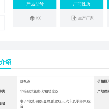
产品型号
厂商性质
KC
生产厂家
介绍
凯视迈
价格区
种类
非接触式轮廓仪/粗糙度仪
产地类
电子/电池,钢铁/金属,航空航天,汽车及零部件,综
领域
合