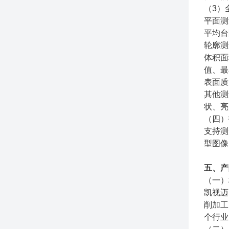
（3）
平面测
平均台
轮廓测
体积面
值、最
表面质
其他测
状、亮
（四）
支持测
型图像
五、产
（一）
凯视迈
削加工
个行业