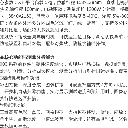
参数：XY 平台负载 5kg，位移行程 158×128mm，直线电机驱动
 Z 轴行程 100mm，电动驱动；测量相机 1200W 分辨率、搭载 In
 4K（3840×2160）显示器；使用环境温度 5~40℃、湿度 5%~
统：配备内外环多分区四色光源（红、绿、蓝等），支持多分区、
测对比度，适配绝大多数观测场景。
觉系统：搭载全局导航相机，可快速定位目标，灵活切换导航 / 
防撞设置和自动对焦，配备对焦线、防撞线辅助操作。
品核心功能与测量分析能力
X3000 系列的软件与硬件深度结合，实现从样品扫描、数据处
处理、测量、分析四大模块，测量分析能力对标国际标准，覆盖
基础成像与操作功能
彩图拍摄、深度合成、图像拼接，可设置扫描方式 / 方向 / 间距、
、开关机自动归零功能，实时显示测试进度和预计用时；图像存储支持
执行快速选区扫描。
数据处理功能
三维高度色彩、点云、网格模型，支持模型移动、旋转、缩放；提
单平均、高斯滤波、中值滤波等平滑处理，还有高度削减、光强
云数据可导出。