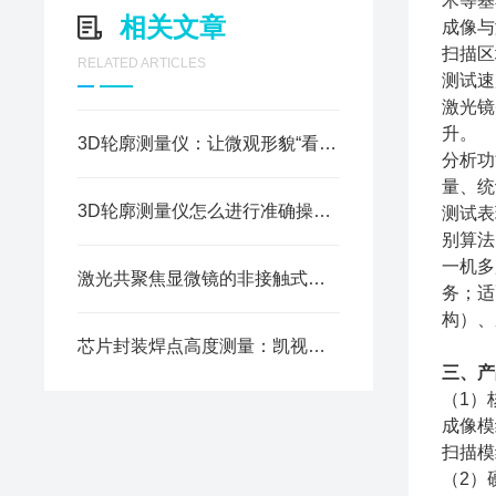
术等基
相关文章
成像与
扫描区
RELATED ARTICLES
测试速
激光镜
升。
3D轮廓测量仪：让微观形貌“看得见”，让精密制造“测得准”
分析功
量、统
3D轮廓测量仪怎么进行准确操作?
测试表
别算法
一机多
激光共聚焦显微镜的非接触式原位表面表征测量
务；适
构）、
芯片封装焊点高度测量：凯视迈三合一精测显微镜的应用分析
三、产
（1）
成像模
扫描模
（2）