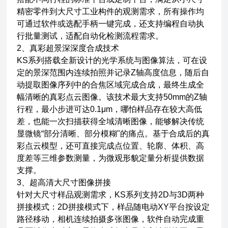
精密零件到大尺寸工业构件的观测需求，所有操作均
可通过软件或选配手柄一键完成，还支持编程自动执
行批量测试，适配自动化检测流程需求。
2、真彩超景深深度合成技术
KS系列搭载全新设计的光学系统与图像算法，可在设
定的景深范围内连续拍照并记录Z轴高度信息，随后自
动提取图像序列中的合焦区域完成合成，最终生成全
幅清晰的真彩点云图像。该技术最大支持50mm的Z轴
行程，最小步进可达0.1μm，哪怕样品存在较大高低
差，也能一次扫描获得全域清晰图像，能够解决传统
显微镜“部分清晰、部分模糊"的痛点。基于合成后的真
彩点云模型，还可直接完成点位置、轮廓、体积、高
度差等三维参数测量，为微观形貌定量分析提供数据
支撑。
3、超高清大尺寸图像拼接
针对大尺寸样品观测需求，KS系列支持2D与3D两种
拼接模式：2D拼接模式下，样品随电动XY平台按设定
路径移动，相机连续拍摄多张图像，软件自动完成重