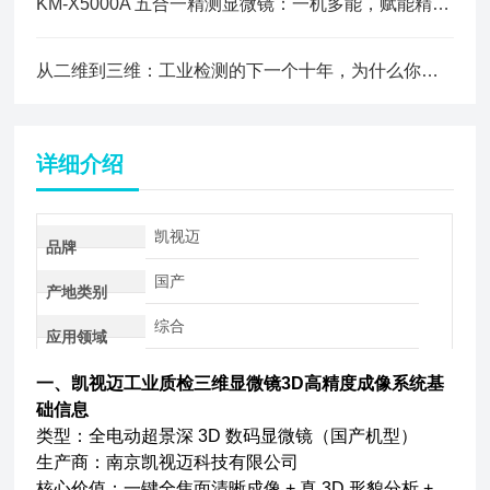
KM-X5000A 五合一精测显微镜：一机多能，赋能精密制造全场景检测
从二维到三维：工业检测的下一个十年，为什么你需要一台真正的三维显微镜？
详细介绍
凯视迈
品牌
国产
产地类别
综合
应用领域
一、
凯视迈工业质检三维显微镜3D高精度成像系统
基
础信息
类型：全电动超景深 3D 数码显微镜（国产机型）
生产商：南京凯视迈科技有限公司
核心价值：一键全焦面清晰成像 + 真 3D 形貌分析 +