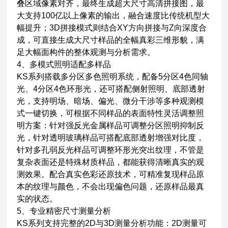
叠区域像素对齐，最终生成超大尺寸高清拼接图，最
大支持100亿以上像素的输出，融合速度比传统机型大
幅提升；3D拼接模式则结合XY方向拼接与Z向深度合
成，可直接生成大尺寸样品的全幅真彩三维形貌，满
足大幅面构件的整体观测与分析需求。
4、多模式照明适配多样品
KS系列搭载多分区多色照明系统，配备5分区4色同轴
光、4分区4色环形光，还可搭配侧射照明、底部透射
光，支持明场、暗场、偏光、微分干涉等多种观测模
式一键切换，可根据不同样品的表面特性灵活调整照
明方案：针对强反光金属样品可调整分区照明抑制反
光，针对透明玻璃样品可搭配底部透射增强对比度，
针对多孔弱反光样品可调整环形光突出纹理，不管是
复杂表面还是特殊材质样品，都能获得清晰真实的观
测效果。配合真实色彩还原技术，可精准复现样品原
本的纹理与颜色，不会出现偏色问题，还原样品最真
实的状态。
5、专业精密尺寸测量分析
KS系列支持完整的2D与3D测量分析功能：2D测量可