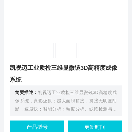
凯视迈工业质检三维显微镜3D高精度成像
系统
简要描述：
凯视迈工业质检三维显微镜3D高精度成
像系统，真彩还原；超大面积拼接，拼接无明显阴
影，速度快；智能分析：粒度分析、缺陷检测与分
类、批量尺寸统计；为用户提供从二维观察到三维分
析的一站式微观形貌解决方案。已广泛应用于半导
产品型号
更新时间