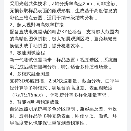
采用‌光谱共焦技术‌，Z轴分辨率高达‌2nm‌，可非接触、
无损获取样品表面的微观形貌，生成基于高度信息的
彩色三维点云图，适用于纳米级结构分析 。
2、‌超大视野与高效率拼接‌
配备直线电机驱动的精密XY位移台，支持‌超大范围内
的高精度图像拼接，极大拓展观测区域，避免频繁更
换镜头或手动拼图，提升检测效率 。
3、‌极速测试流程‌
新一代测试仅需两步：‌样品放置 + 视觉选区‌，系统自
动完成后续扫描与分析，特别适合多种质检场景 。
4、‌多模式融合测量‌
支持‌3D形貌扫描、2.5D快速测量、截面分析、曲率半
径计算‌等多种模式，满足台阶高度差、表面粗糙度
（Ra/Rz/Rmax）、体积统计等多样化测量需求 。
5、‌智能照明与稳定成像‌
自适应照明系统‌与多色分区控制，兼容高反差、弱反
射、透明样品等多种复杂表面，即便材质、颜色、环
境温度变化也能保证重复测量稳定性 。