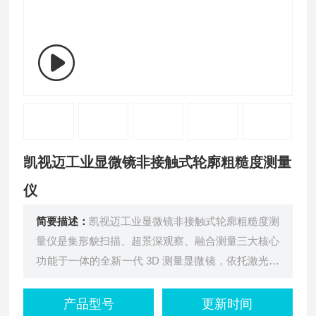
凯视迈工业显微镜非接触式轮廓粗糙度测量
仪
简要描述：
凯视迈工业显微镜非接触式轮廓粗糙度测
量仪是集形貌扫描、超景深观察、融合测量三大核心
功能于一体的全新一代 3D 测量显微镜，依托激光光
谱共焦核心技术、高精密运动控制平台和全新一代图
像分析软件，实现非接触、高精度、高效率的样品微
产品型号
更新时间