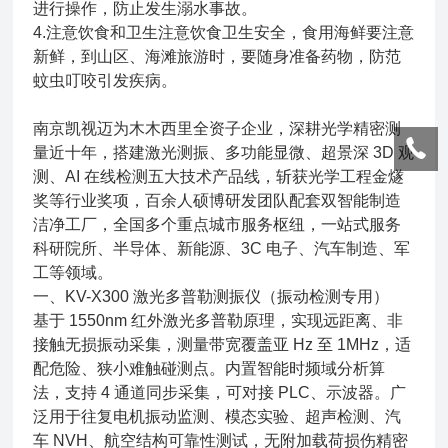
进行操作，防止发生溺水事故。
4.注意饮食和卫生注意饮食卫生安全，食用海鲜要注意
新鲜，到山区、海滩旅游时，要随身准备药物，防范
蚊虫叮咬引发疾病。
南京凯视迈为木木西里全资子企业，深耕光学精密测
量近十年，搭建激光测振、多功能显微、超景深 3D 观
测、AI 在线检测五大技术产品线，斩获光学工程金燧
奖等行业奖项，百余人硕博研发团队配套双智能制造
洁净工厂，全国多个重点城市服务枢纽，一站式服务
科研院所、半导体、新能源、3C 电子、汽车制造、军
工等领域。
一、KV-X300 激光多普勒测振仪（振动检测专用）
基于 1550nm 红外激光多普勒原理，实现远距离、非
接触无损振动采集，测量带宽覆盖亚 Hz 至 1MHz，适
配危险、狭小难触碰测点。内置智能时频域分析算
法，支持 4 通道同步采集，可对接 PLC、示波器。广
泛用于往复电机振动监测、模态实验、超声检测、汽
车 NVH、航空结构可靠性测试，无附加载荷损伤精密