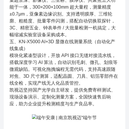
集超景深、影像仪、三坐标、膜厚仪、共聚焦五大功
能于一体，300×200×100mm 超大量程，测量精度
±0.7μm，亚像素边缘识别。支持透明膜厚、三维轮
廓、粗糙度、批量零件闪测，搭配自动切换双探针，
3C、精密五金、钟表单件 / 大批量检测一机搞定，大
幅缩减实验室设备采购成本。
五、KN-X5000 AI+3D 显微在线测量系统（自动化产
线集成）
模块化紧凑型设计，开放 API 接口无缝对接流水线，
搭载深度学习 AI 算法，自动识别毛刺、微孔、划痕等
微观缺陷。可视化拖拽编程无需代码，支持高速跟随
对焦、3D 尺寸测算，适配晶圆、刀具、铝箔零部件在
线全检，实现产线无人化品质管控。
凯视迈坚持国产光学自主研发，提供免费寄样测试、
现场设备演示、定制化测量方案，全国快速售后响
应，助力企业提升检测精度与生产良品率。