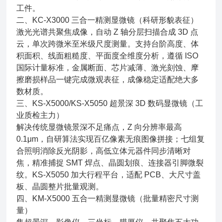
工件。
二、KC-X3000 三合一精测显微镜（科研形貌表征）
激光光谱共聚焦成像，自动 Z 轴分层扫描合成 3D 点
云，单次跨微米至米级尺度测量。支持台阶高度、体
积面积、线面粗糙度、平面度全维度分析，遵循 ISO
国际计量标准，金属断面、芯片减薄、激光刻蚀、摩
擦磨损样品一键完成微观表征，成像稳定适配绝大多
数材质。
三、KS-X5000/KS-X5050 超景深 3D 数码显微镜（工
业质检主力）
解决传统显微镜景深不足痛点，Z 向分辨率最高
0.1μm，自研算法实现百亿像素无痕图像拼接；七组复
合照明消除反光阴影，高低立体元器件同步清晰对
焦，精准捕捉 SMT 焊点、晶圆划痕、连接器引脚微裂
纹。KS-X5050 加大行程平台，适配 PCB、大尺寸盖
板、晶圆整片批量观测。
四、KM-X5000 五合一精测显微镜（批量精密尺寸测
量）