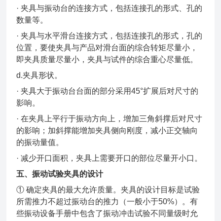
· 夹具与振动台的连接方式，包括连接孔的形式、孔的
数量等。
· 夹具与水平滑台连接方式，包括连接孔的形式，孔的
位置，要使夹具与产品对滑台面的综合转矩尽量小，
即夹具质量尽量小，夹具与试件的综合重心尽量低。
d.夹具形状。
· 夹具大于振动台台面的部分采用45°扩展后对尺寸的
影响。
· 在夹具上平行于振动方向上，增加三角斜撑后对尺寸
的影响；加斜撑能增加夹具侧向刚度，减小正交轴向
的振动量值。
· 减少开口面积，夹具上需要开口的部位尽量开小口。
五、振动试验夹具的设计
① 确定夹具的最大允许质量。夹具的设计目标是试验
所需推力不超过振动台的推力（一般小于50%）。有
些振动设备手册中包含了振动冲击试验不同量级时允