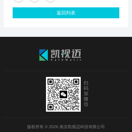
返回列表
扫
码
加
微
信
版权所有 © 2026 南京凯视迈科技有限公司