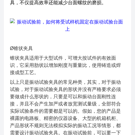
具，不仅提高效率还能减少台面螺纹的磨损。
Ø锥状夹具
锥状夹具适用于大型试件，可增大按试件的有效面
识，它采用肋状以增加刚度与重量比，使用铸造或焊
接成型工艺。
以上只是振动试验夹具的常见种类，其实，对于振动
试验，对于振动试验夹具的形状并没有严格要求必须
要做成什么形状的，只要是可以和振动台面刚性连
接，并且不会产生加严或者放宽测试量级，全部符合
实际试验条件的需要都是可以的。假如，您的产品是
裸露的电路板、精密的仪器设备、大型的机箱机柜、
产品形状不规则无法模拟实际的振动工况等情形，都
需要设计振动试验夹具。在振动试验前，可以要一下