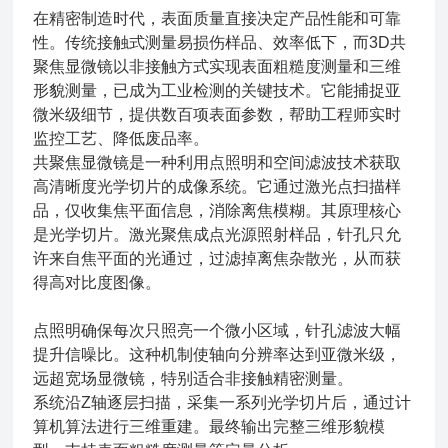
在精密制造时代，表面质量直接决定产品性能和可靠
性。传统接触式测量易损伤样品、效率低下，而3D共
聚焦显微镜以非接触方式实现表面粗糙度测量和三维
形貌测量，已成为工业检测的关键技术。它能捕捉亚
微米级细节，提供数百项表面参数，帮助工程师实时
监控工艺、降低废品率。
共聚焦显微镜是一种利用点照明和空间滤波技术获取
高清晰度光学切片的成像系统。它通过激光点扫描样
品，仅收集焦平面信息，消除离焦模糊。其原理核心
是光学切片。激光聚焦成点光源照射样品，针孔只允
许来自焦平面的光通过，过滤掉离焦杂散光，从而获
得高对比度图像。
点照明确保每次只照亮一个微小区域，针孔滤波大幅
提升信噪比。这种机制使轴向分辨率达到亚微米级，
远超宽场显微镜，特别适合非接触精密测量。
系统沿Z轴逐层扫描，采集一系列光学切片后，通过计
算机算法进行三维重建。最终输出完整三维形貌模