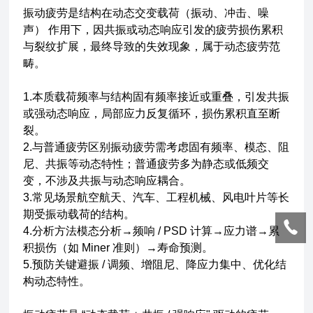
振动疲劳是结构在动态交变载荷（振动、冲击、噪
声） 作用下，因共振或动态响应引发的疲劳损伤累积
与裂纹扩展，最终导致的失效现象，属于动态疲劳范
畴。
1.本质载荷频率与结构固有频率接近或重叠，引发共振
或强动态响应，局部应力反复循环，损伤累积直至断
裂。
2.与普通疲劳区别振动疲劳需考虑固有频率、模态、阻
尼、共振等动态特性；普通疲劳多为静态或低频交
变，不涉及共振与动态响应耦合。
3.常见场景航空航天、汽车、工程机械、风电叶片等长
期受振动载荷的结构。
4.分析方法模态分析→频响 / PSD 计算→应力谱→累
积损伤（如 Miner 准则）→寿命预测。
5.预防关键避振 / 调频、增阻尼、降应力集中、优化结
构动态特性。